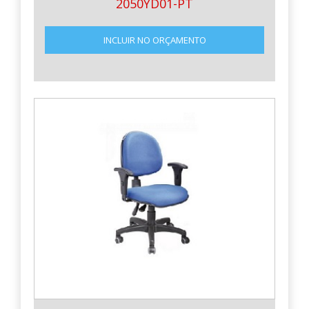
2050YD01-PT
INCLUIR NO ORÇAMENTO