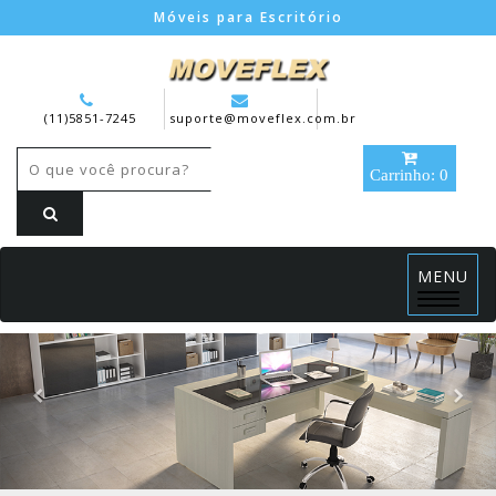
Móveis para Escritório
(11)5851-7245
suporte@moveflex.com.br
Carrinho: 0
MENU
Menu