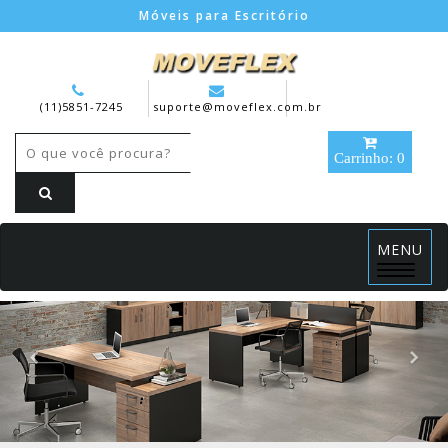
Móveis para Escritório
(11)5851-7245
suporte@moveflex.com.br
Carrinho: 0
MENU
Menu