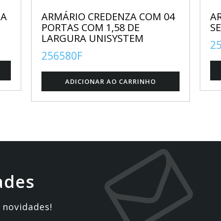
IA
ARMÁRIO CREDENZA COM 04
A
PORTAS COM 1,58 DE
S
LARGURA UNISYSTEM
2
256580F
ades
 novidades!