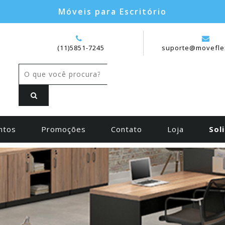
Móveis para Escritório
(11)5851-7245
suporte@movefle
ntos
Promoções
Contato
Loja
Sol