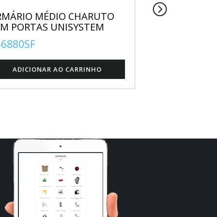
RMÁRIO MÉDIO CHARUTO
POLTRONA J
EM PORTAS UNISYSTEM
GIRATÓRIA
56880SF
KJOB4ST