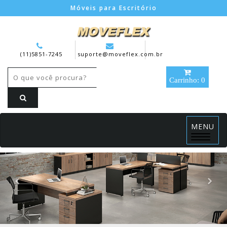
Móveis para Escritório
(11)5851-7245
suporte@moveflex.com.br
Carrinho: 0
MENU
Menu