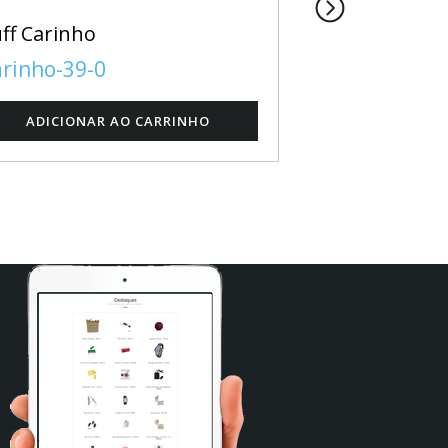
ff Carinho
CADEIRA EXE
GIRATÓRIA
rinho-39-0
SKY232