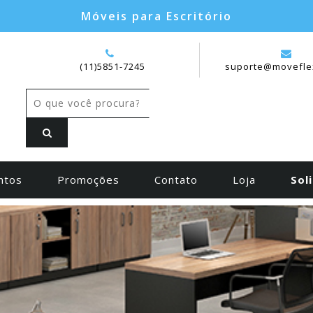
Móveis para Escritório
(11)5851-7245
suporte@movefle
ntos
Promoções
Contato
Loja
Sol