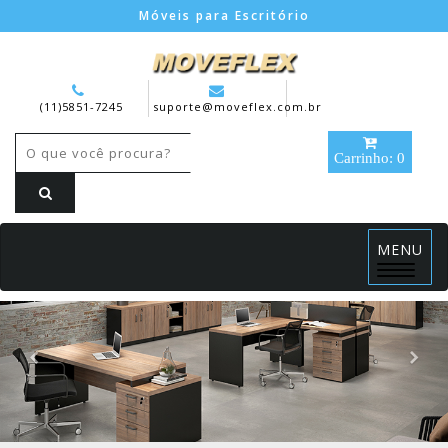
Móveis para Escritório
(11)5851-7245
suporte@moveflex.com.br
Carrinho: 0
MENU
Menu