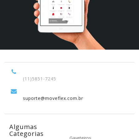
(11)5851-7245
suporte@moveflex.com.br
Algumas
Categorias
Gaveteiros