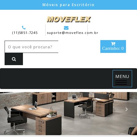
Móveis para Escritório
(11)5851-7245
suporte@moveflex.com.br
Carrinho: 0
MENU
Menu