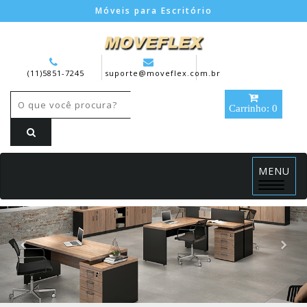
Móveis para Escritório
(11)5851-7245
suporte@moveflex.com.br
Carrinho: 0
MENU
Menu